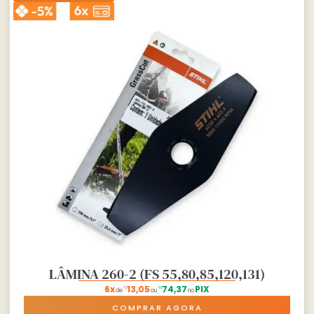
LÂMINA 260-2 (FS 55,80,85,120,131)
6x
13,05
74,37
PIX
R$
R$
de
ou
no
COMPRAR AGORA