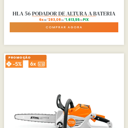
HLA 56 PODADOR DE ALTURA A BATERIA
6x
283,08
1.613,55
PIX
R$
R$
de
ou
no
COMPRAR AGORA
PROMOÇÃO