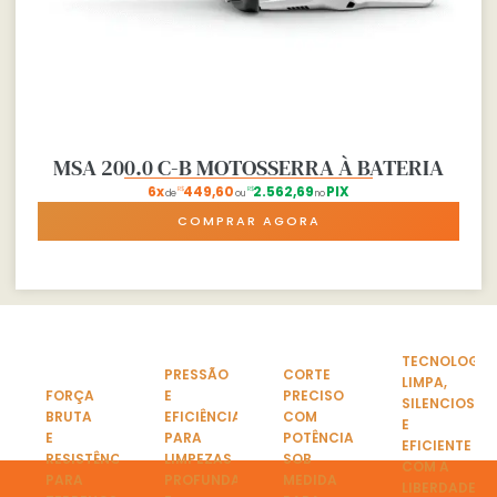
MSA 200.0 C-B MOTOSSERRA À BATERIA
6x
449,60
2.562,69
PIX
R$
R$
de
ou
no
COMPRAR AGORA
TECNOLOGIA
PRESSÃO
CORTE
LIMPA,
FORÇA
E
PRECISO
SILENCIOSA
BRUTA
EFICIÊNCIA
COM
E
E
PARA
POTÊNCIA
EFICIENTE
RESISTÊNCIA
LIMPEZAS
SOB
COM A
PARA
PROFUNDAS
MEDIDA
LIBERDADE