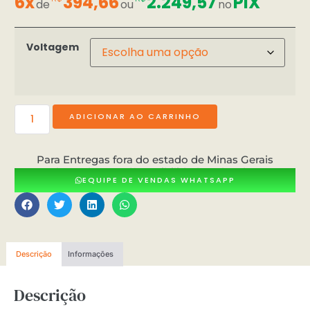
6x
394,66
2.249,57
PIX
de
ou
no
Voltagem
ADICIONAR AO CARRINHO
Para Entregas fora do estado de Minas Gerais
consultar valores e dísponibilidade pelo whatsApp
EQUIPE DE VENDAS WHATSAPP
Descrição
Informações
Descrição