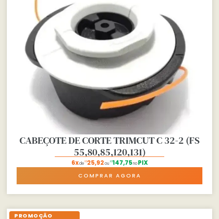
CABEÇOTE DE CORTE TRIMCUT C 32-2 (FS
55,80,85,120,131)
6x
25,92
147,75
PIX
R$
R$
de
ou
no
COMPRAR AGORA
PROMOÇÃO