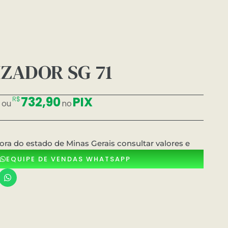
ZADOR SG 71
8
732,90
PIX
R$
ou
no
ora do estado de Minas Gerais consultar valores e
dísponibilidade pelo whatsApp
EQUIPE DE VENDAS WHATSAPP