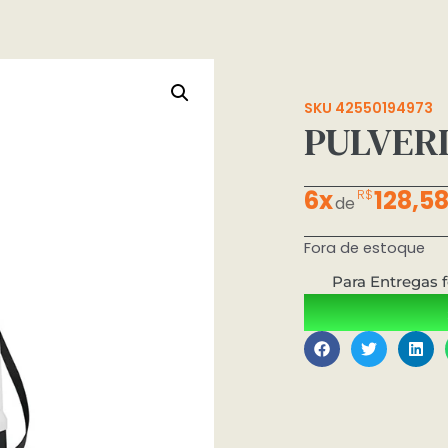
SKU 42550194973
PULVERI
6x
128,5
R$
de
Fora de estoque
Para Entregas f