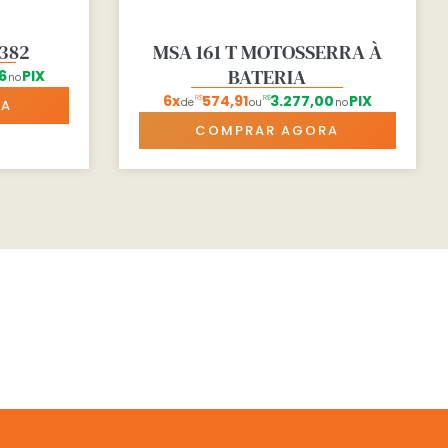
382
MSA 161 T MOTOSSERRA À
BATERIA
6
PIX
no
6x
574,91
3.277,00
PIX
R$
R$
de
ou
no
RA
COMPRAR AGORA