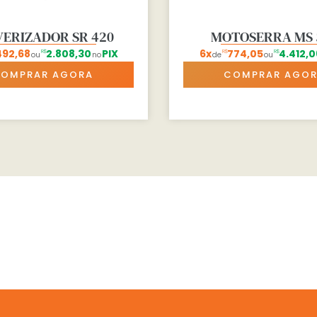
VERIZADOR SR 420
MOTOSERRA MS 
92,68
2.808,30
PIX
6x
774,05
4.412,0
R$
R$
R$
ou
no
de
ou
OMPRAR AGORA
COMPRAR AGO