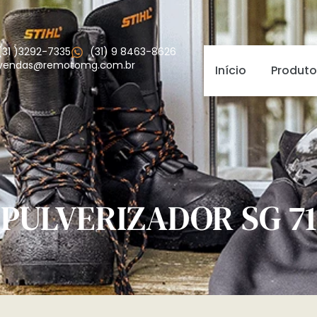
(31 )3292-7335
(31) 9 8463-8626
vendas@remotomg.com.br
Início
Produto
PULVERIZADOR SG 71