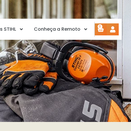
0
s STIHL
Conheça a Remoto