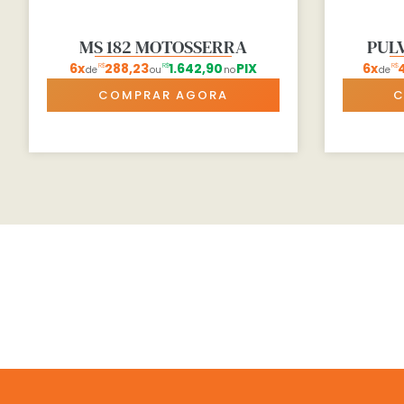
MS 182 MOTOSSERRA
PUL
6x
288,23
1.642,90
PIX
6x
4
R$
R$
R$
de
ou
no
de
COMPRAR AGORA
C