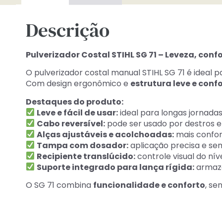
Descrição
Pulverizador Costal STIHL SG 71 – Leveza, confo
O pulverizador costal manual STIHL SG 71 é ideal 
Com design ergonômico e
estrutura leve e conf
Destaques do produto:
Leve e fácil de usar:
ideal para longas jornad
Cabo reversível:
pode ser usado por destros 
Alças ajustáveis e acolchoadas:
mais confor
Tampa com dosador:
aplicação precisa e se
Recipiente translúcido:
controle visual do níve
Suporte integrado para lança rígida:
armaze
O SG 71 combina
funcionalidade e conforto
, se