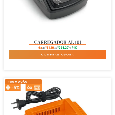
CARREGADOR AL 101
6x
51,10
291,27
PIX
R$
R$
de
ou
no
COMPRAR AGORA
PROMOÇÃO