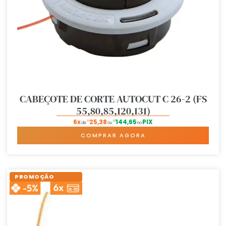
CABEÇOTE DE CORTE AUTOCUT C 26-2 (FS
55,80,85,120,131)
6x
25,38
144,65
PIX
R$
R$
de
ou
no
COMPRAR AGORA
PROMOÇÃO