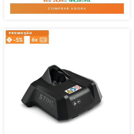
6x
28,84
164,39
PIX
de
ou
no
COMPRAR AGORA
PROMOÇÃO