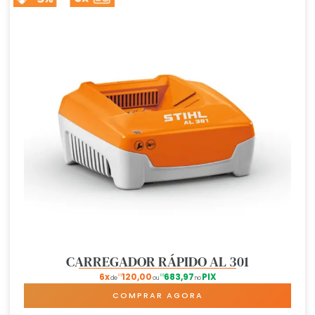
CARREGADOR RÁPIDO AL 301
6x
120,00
683,97
PIX
R$
R$
de
ou
no
COMPRAR AGORA