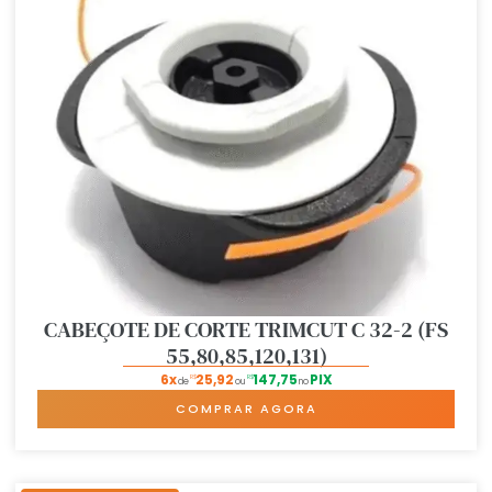
CABEÇOTE DE CORTE TRIMCUT C 32-2 (FS
55,80,85,120,131)
6x
25,92
147,75
PIX
R$
R$
de
ou
no
COMPRAR AGORA