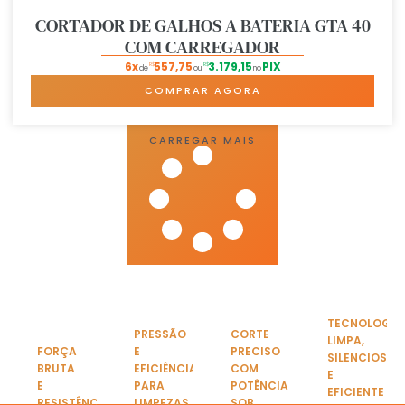
CORTADOR DE GALHOS A BATERIA GTA 40
COM CARREGADOR
6x
557,75
3.179,15
PIX
R$
R$
de
ou
no
COMPRAR AGORA
CARREGAR MAIS
TECNOLOGIA
PRESSÃO
CORTE
LIMPA,
FORÇA
E
PRECISO
SILENCIOSA
BRUTA
EFICIÊNCIA
COM
E
E
PARA
POTÊNCIA
EFICIENTE
RESISTÊNCIA
LIMPEZAS
SOB