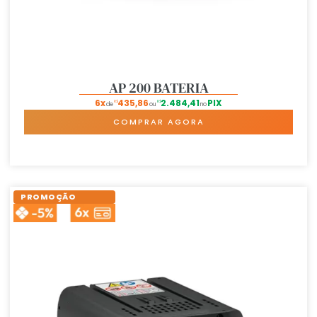
AP 200 BATERIA
6x
435,86
2.484,41
PIX
R$
R$
de
ou
no
COMPRAR AGORA
PROMOÇÃO