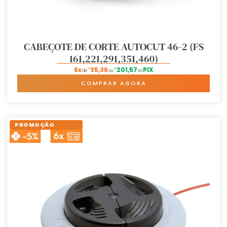
CABEÇOTE DE CORTE AUTOCUT 46-2 (FS
161,221,291,351,460)
6x
35,36
201,57
PIX
R$
R$
de
ou
no
COMPRAR AGORA
PROMOÇÃO