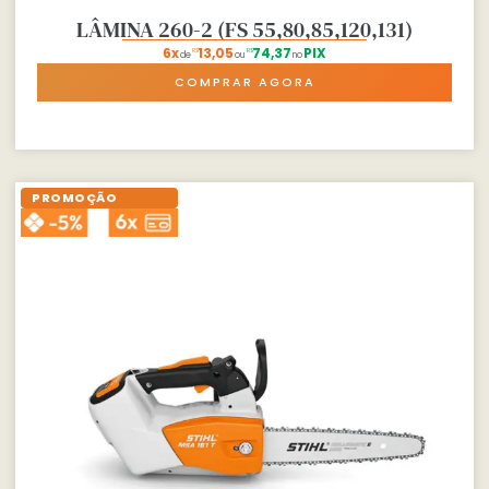
LÂMINA 260-2 (FS 55,80,85,120,131)
6x
13,05
74,37
PIX
R$
R$
de
ou
no
COMPRAR AGORA
PROMOÇÃO