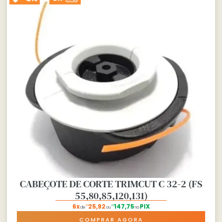
CABEÇOTE DE CORTE TRIMCUT C 32-2 (FS
55,80,85,120,131)
6x
25,92
147,75
PIX
R$
R$
de
ou
no
COMPRAR AGORA