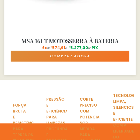
MSA 161 T MOTOSSERRA À BATERIA
6x
574,91
3.277,00
PIX
R$
R$
de
ou
no
COMPRAR AGORA
TECNOLOGIA
PRESSÃO
CORTE
LIMPA,
FORÇA
E
PRECISO
SILENCIOSA
BRUTA
EFICIÊNCIA
COM
E
E
PARA
POTÊNCIA
EFICIENTE
RESISTÊNCIA
LIMPEZAS
SOB
COM A
PARA
PROFUNDAS
MEDIDA
LIBERDADE
TERRENOS
E
PARA
DO