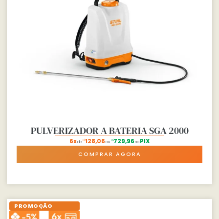
PULVERIZADOR A BATERIA SGA 2000
6x
128,06
729,96
PIX
R$
R$
de
ou
no
COMPRAR AGORA
PROMOÇÃO