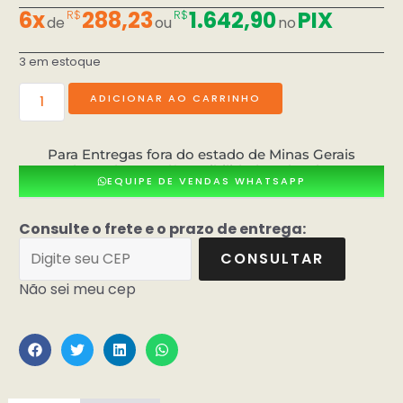
6x
288,23
1.642,90
PIX
R$
R$
de
ou
no
3 em estoque
ADICIONAR AO CARRINHO
Para Entregas fora do estado de Minas Gerais
consultar valores e dísponibilidade pelo whatsApp
EQUIPE DE VENDAS WHATSAPP
Consulte o frete e o prazo de entrega:
CONSULTAR
Não sei meu cep