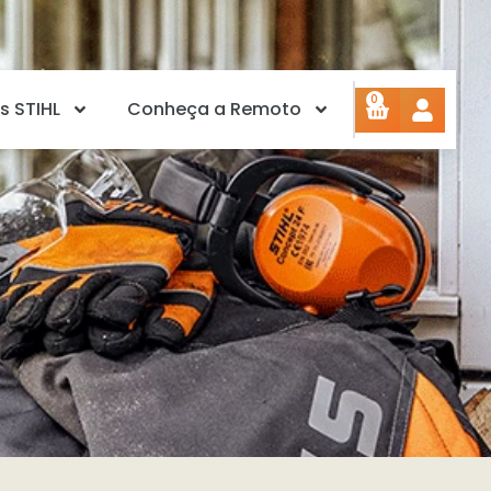
0
s STIHL
Conheça a Remoto