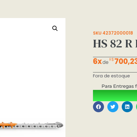
SKU 42372000018
HS 82 R
6x
700,2
R$
de
Fora de estoque
Para Entregas f