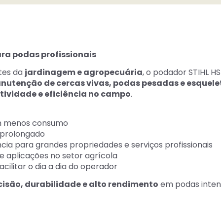
ara podas profissionais
tes da
jardinagem e agropecuária
, o podador STIHL H
nutenção de cercas vivas, podas pesadas e esquele
tividade e eficiência no campo
.
m menos consumo
e prolongado
ncia para grandes propriedades e serviços profissionais
e aplicações no setor agrícola
cilitar o dia a dia do operador
cisão, durabilidade e alto rendimento
em podas inten