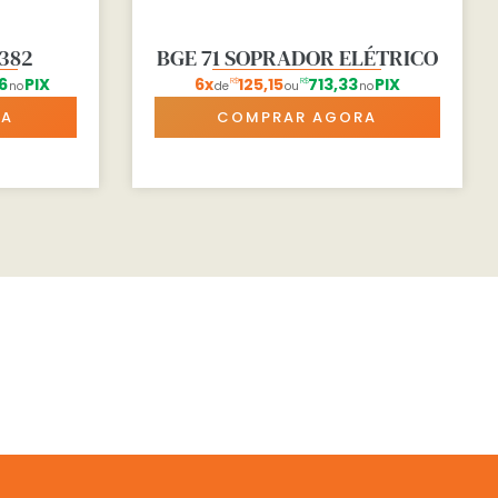
382
BGE 71 SOPRADOR ELÉTRICO
6
PIX
6x
125,15
713,33
PIX
R$
R$
no
de
ou
no
RA
COMPRAR AGORA