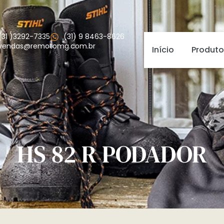
(31 )3292-7335
(31) 9 8463-8626
vendas@remotomg.com.br
Início
Produto
HS 82 R PODADOR