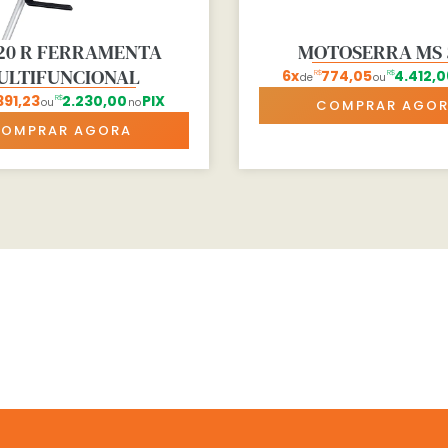
120 R FERRAMENTA
MOTOSERRA MS 
ULTIFUNCIONAL
6x
774,05
4.412,0
R$
R$
de
ou
91,23
2.230,00
PIX
R$
ou
no
COMPRAR AGO
OMPRAR AGORA