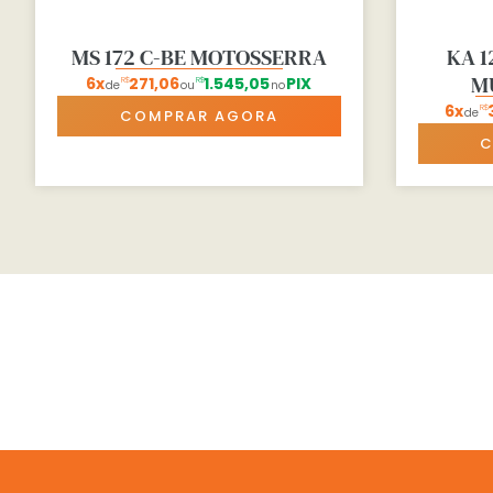
MS 172 C-BE MOTOSSERRA
KA 
M
6x
271,06
1.545,05
PIX
R$
R$
de
ou
no
6x
3
R$
de
COMPRAR AGORA
C