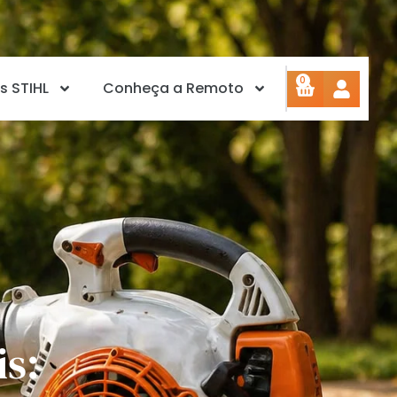
0
s STIHL
Conheça a Remoto
is: