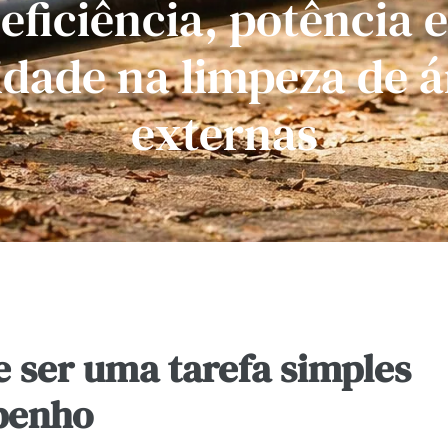
eficiência, potência e
idade na limpeza de 
externas
 ser uma tarefa simples
mpenho