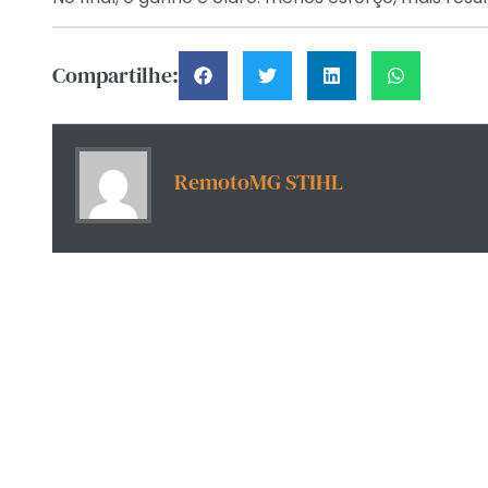
Compartilhe:
RemotoMG STIHL