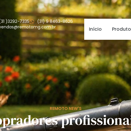
(31 )3292-7335
(31) 9 8463-8626
vendas@remotomg.com.br
Início
Produto
REMOTO NEW'S
pradores profissiona