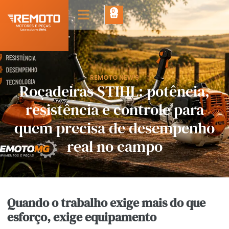
0
REMOTO NEW'S
Roçadeiras STIHL: potência,
resistência e controle para
quem precisa de desempenho
real no campo
Quando o trabalho exige mais do que
esforço, exige equipamento