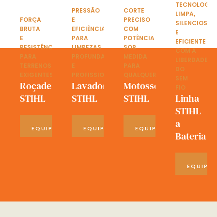
TECNOLOGIA
PRESSÃO
CORTE
LIMPA,
FORÇA
E
PRECISO
SILENCIOSA
BRUTA
EFICIÊNCIA
COM
E
E
PARA
POTÊNCIA
EFICIENTE
RESISTÊNCIA
LIMPEZAS
SOB
COM A
PARA
PROFUNDAS
MEDIDA
LIBERDADE
TERRENOS
E
PARA
DO
EXIGENTES
PROFISSIONAIS
QUALQUER
SEM
Roçadeiras
Lavadoras
Motosserras
FIO
STIHL
STIHL
STIHL
Linha
STIHL
a
VER
VER
VER
EQUIPAMENTOS
EQUIPAMENTOS
EQUIPAMENTOS
Bateria
VE
EQUIPA