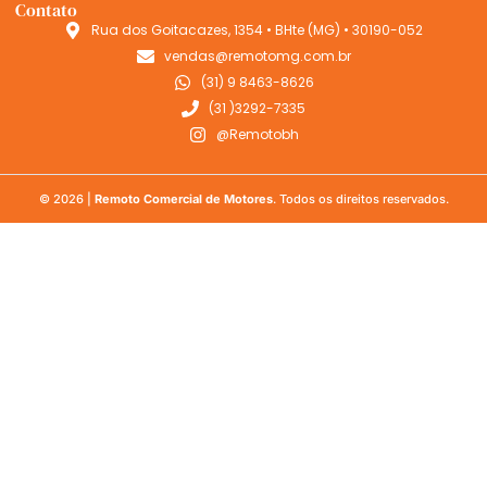
Contato
Rua dos Goitacazes, 1354 • BHte (MG) • 30190-052
vendas@remotomg.com.br
(31) 9 8463-8626
(31 )3292-7335
@Remotobh
© 2026 |
Remoto Comercial de Motores
. Todos os direitos reservados.