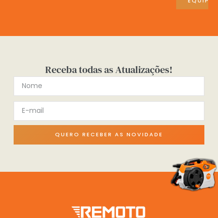
EQUIPA
Receba todas as Atualizações!
QUERO RECEBER AS NOVIDADE