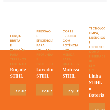
TECNOLOGIA
PRESSÃO
CORTE
LIMPA,
FORÇA
E
PRECISO
SILENCIOSA
BRUTA
EFICIÊNCIA
COM
E
E
PARA
POTÊNCIA
EFICIENTE
RESISTÊNCIA
LIMPEZAS
SOB
COM A
PARA
PROFUNDAS
MEDIDA
LIBERDADE
TERRENOS
E
PARA
DO
EXIGENTES
PROFISSIONAIS
QUALQUER
SEM
Roçadeiras
Lavadoras
Motosserras
FIO
STIHL
STIHL
STIHL
Linha
STIHL
a
VER
VER
VER
EQUIPAMENTOS
EQUIPAMENTOS
EQUIPAMENTOS
Bateria
VE