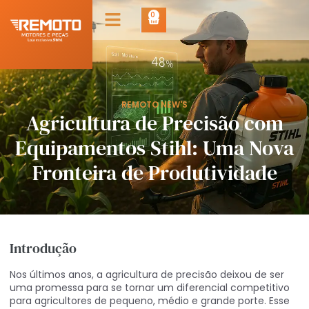
0
REMOTO NEW'S
Agricultura de Precisão com
Equipamentos Stihl: Uma Nova
Fronteira de Produtividade
Introdução
Nos últimos anos, a agricultura de precisão deixou de ser
uma promessa para se tornar um diferencial competitivo
para agricultores de pequeno, médio e grande porte. Esse