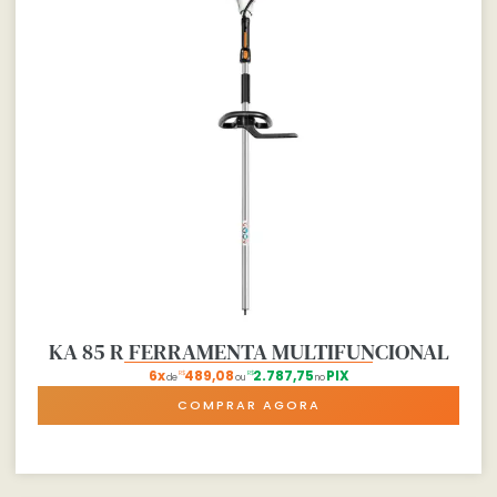
KA 85 R FERRAMENTA MULTIFUNCIONAL
6x
489,08
2.787,75
PIX
R$
R$
de
ou
no
COMPRAR AGORA