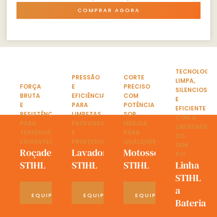
COMPRAR AGORA
TECNOLOGIA
PRESSÃO
CORTE
LIMPA,
FORÇA
E
PRECISO
SILENCIOSA
BRUTA
EFICIÊNCIA
COM
E
E
PARA
POTÊNCIA
EFICIENTE
RESISTÊNCIA
LIMPEZAS
SOB
COM A
PARA
PROFUNDAS
MEDIDA
LIBERDADE
TERRENOS
E
PARA
DO
EXIGENTES
PROFISSIONAIS
QUALQUER
SEM
Roçadeiras
Lavadoras
Motosserras
FIO
STIHL
STIHL
STIHL
Linha
STIHL
a
VER
VER
VER
EQUIPAMENTOS
EQUIPAMENTOS
EQUIPAMENTOS
Bateria