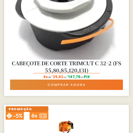
CABEÇOTE DE CORTE TRIMCUT C 32-2 (FS
55,80,85,120,131)
6x
25,92
147,75
PIX
R$
R$
de
ou
no
COMPRAR AGORA
PROMOÇÃO