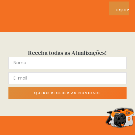
VE
EQUIPA
Receba todas as Atualizações!
QUERO RECEBER AS NOVIDADE