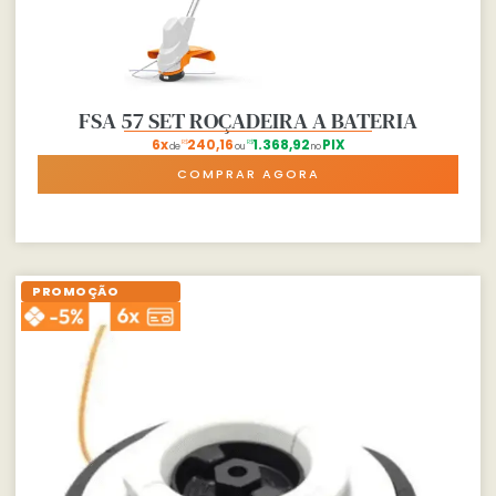
FSA 57 SET ROÇADEIRA A BATERIA
6x
240,16
1.368,92
PIX
R$
R$
de
ou
no
COMPRAR AGORA
PROMOÇÃO