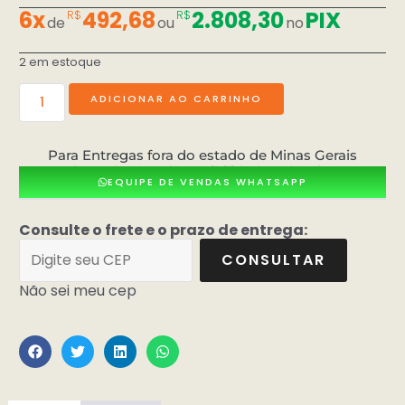
6x
492,68
2.808,30
PIX
R$
R$
de
ou
no
2 em estoque
ADICIONAR AO CARRINHO
Para Entregas fora do estado de Minas Gerais
consultar valores e dísponibilidade pelo whatsApp
EQUIPE DE VENDAS WHATSAPP
Consulte o frete e o prazo de entrega:
CONSULTAR
Não sei meu cep