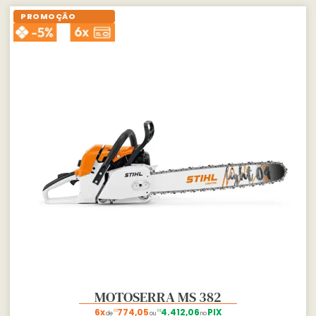
PROMOÇÃO
MOTOSERRA MS 382
6x
774,05
4.412,06
PIX
R$
R$
de
ou
no