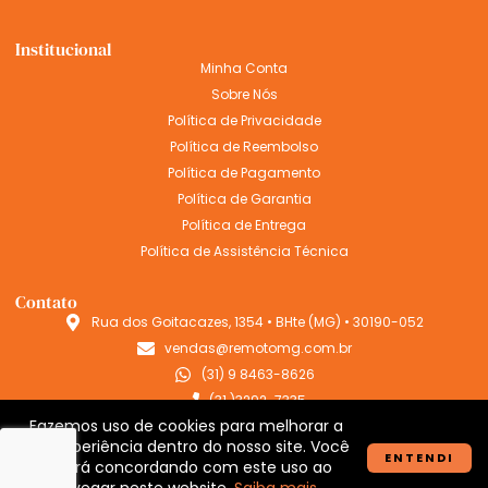
Institucional
Minha Conta
Sobre Nós
Política de Privacidade
Política de Reembolso
Política de Pagamento
Política de Garantia
Política de Entrega
Política de Assistência Técnica
Contato
Rua dos Goitacazes, 1354 • BHte (MG) • 30190-052
vendas@remotomg.com.br
(31) 9 8463-8626
(31 )3292-7335
Fazemos uso de cookies para melhorar a
@Remotobh
sua experiência dentro do nosso site. Você
ENTENDI
estará concordando com este uso ao