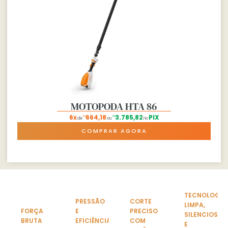
MOTOPODA HTA 86
6x
664,18
3.785,82
PIX
R$
R$
de
ou
no
COMPRAR AGORA
TECNOLOGIA
PRESSÃO
CORTE
LIMPA,
FORÇA
E
PRECISO
SILENCIOSA
BRUTA
EFICIÊNCIA
COM
E