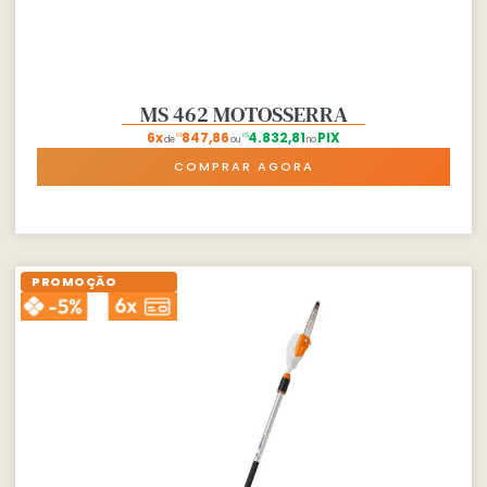
MS 462 MOTOSSERRA
6x
847,86
4.832,81
PIX
R$
R$
de
ou
no
COMPRAR AGORA
PROMOÇÃO