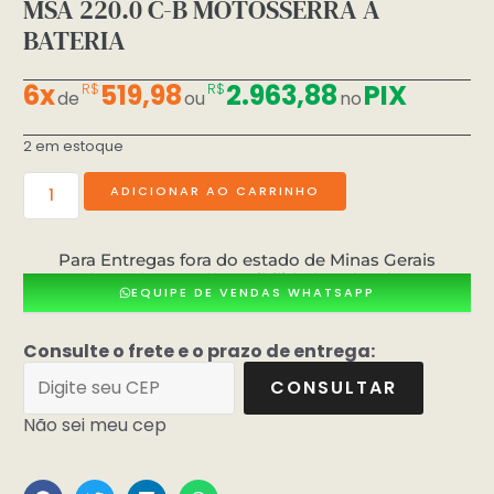
MSA 220.0 C-B MOTOSSERRA A
BATERIA
6x
519,98
2.963,88
PIX
R$
R$
de
ou
no
2 em estoque
ADICIONAR AO CARRINHO
Para Entregas fora do estado de Minas Gerais
consultar valores e dísponibilidade pelo whatsApp
EQUIPE DE VENDAS WHATSAPP
Consulte o frete e o prazo de entrega:
CONSULTAR
Não sei meu cep