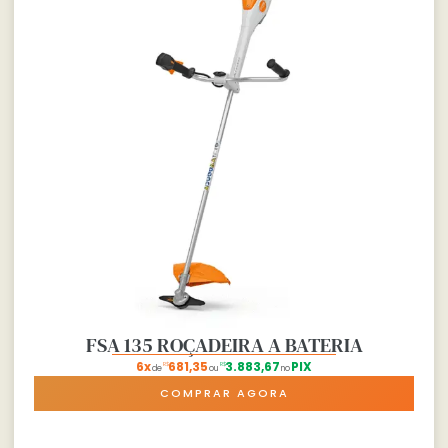
FSA 135 ROÇADEIRA A BATERIA
6x
681,35
3.883,67
PIX
R$
R$
de
ou
no
COMPRAR AGORA