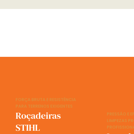
FORÇA BRUTA E RESISTÊNCIA
PARA TERRENOS EXIGENTES
Roçadeiras
PRESSÃO E E
LIMPEZAS P
STIHL
PROFISSION