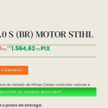
.0 S (BR) MOTOR STIHL
0
1.564,62
PIX
R$
ou
no
O CARRINHO
ora do estado de Minas Gerais consultar valores e
dísponibilidade pelo whatsApp
EQUIPE DE VENDAS WHATSAPP
e o prazo de entrega: