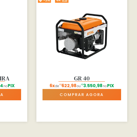
EIRA
GR 40
44
PIX
6x
622,98
3.550,98
PIX
R$
R$
no
de
ou
no
RA
COMPRAR AGORA