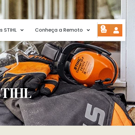
0
s STIHL
Conheça a Remoto
STIHL