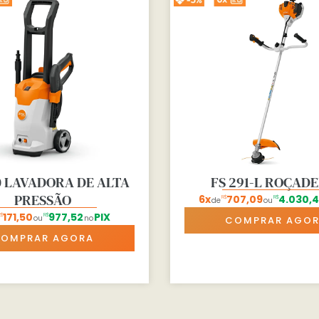
0 LAVADORA DE ALTA
FS 291-L ROÇAD
PRESSÃO
6x
707,09
4.030,
R$
R$
de
ou
171,50
977,52
PIX
R$
R$
ou
no
COMPRAR AGO
OMPRAR AGORA