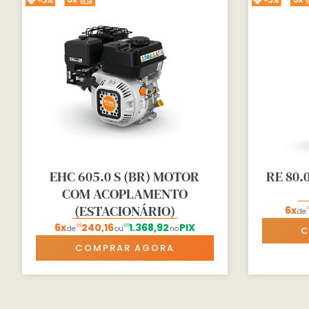
EHC 605.0 S (BR) MOTOR
RE 80.
COM ACOPLAMENTO
(ESTACIONÁRIO)
6x
de
6x
240,16
1.368,92
PIX
R$
R$
de
ou
no
C
COMPRAR AGORA