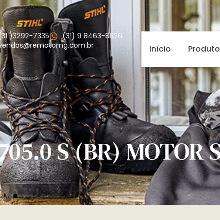
(31 )3292-7335
(31) 9 8463-8626
vendas@remotomg.com.br
Início
Produto
705.0 S (BR) MOTOR 