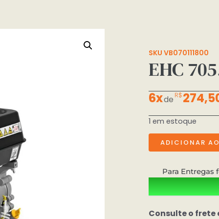
SKU VB070111800
EHC 705
6x
274,5
R$
de
1 em estoque
ADICIONAR A
Para Entregas f
Consulte o frete 