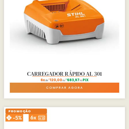
CARREGADOR RÁPIDO AL 301
6x
120,00
683,97
PIX
R$
R$
de
ou
no
COMPRAR AGORA
PROMOÇÃO