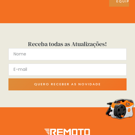
EQUIPA
Receba todas as Atualizações!
QUERO RECEBER AS NOVIDADE