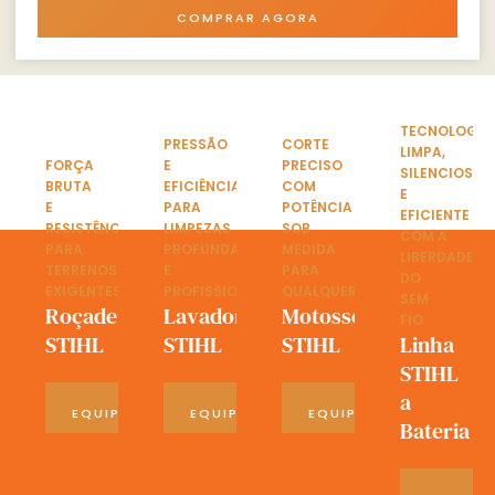
COMPRAR AGORA
TECNOLOGIA
PRESSÃO
CORTE
LIMPA,
FORÇA
E
PRECISO
SILENCIOSA
BRUTA
EFICIÊNCIA
COM
E
E
PARA
POTÊNCIA
EFICIENTE
RESISTÊNCIA
LIMPEZAS
SOB
COM A
PARA
PROFUNDAS
MEDIDA
LIBERDADE
TERRENOS
E
PARA
DO
EXIGENTES
PROFISSIONAIS
QUALQUER
SEM
Roçadeiras
Lavadoras
Motosserras
FIO
STIHL
STIHL
STIHL
Linha
STIHL
a
VER
VER
VER
EQUIPAMENTOS
EQUIPAMENTOS
EQUIPAMENTOS
Bateria
VE