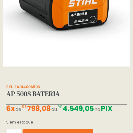
SKU EA014006503
AP 500S BATERIA
6x
798,08
4.549,05
PIX
R$
R$
de
ou
no
5 em estoque