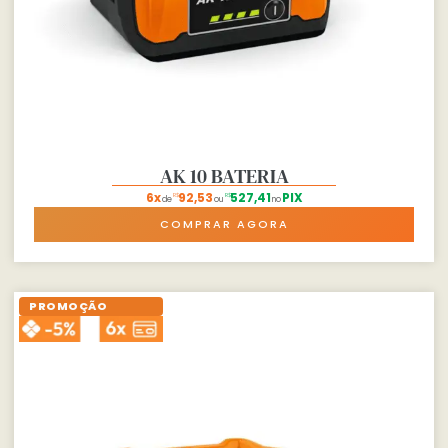
AK 10 BATERIA
6x
92,53
527,41
PIX
R$
R$
de
ou
no
COMPRAR AGORA
PROMOÇÃO