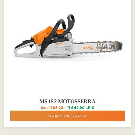
MS 182 MOTOSSERRA
6x
288,23
1.642,90
PIX
R$
R$
de
ou
no
COMPRAR AGORA