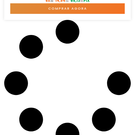
6x
14,94
85,13
PIX
de
ou
no
COMPRAR AGORA