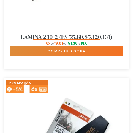
LAMINA 230-2 (FS 55,80,85,120,131)
6x
9,01
51,36
PIX
R$
R$
de
ou
no
COMPRAR AGORA
PROMOÇÃO