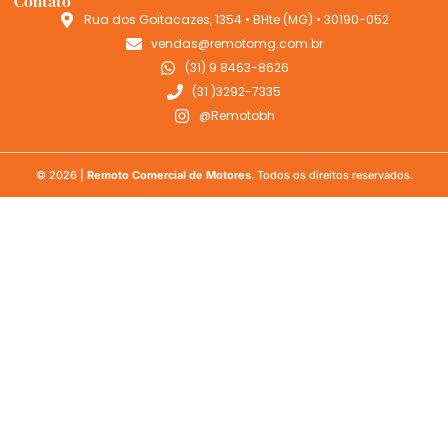
Contato
Rua dos Goitacazes, 1354 • BHte (MG) • 30190-052
vendas@remotomg.com.br
(31) 9 8463-8626
(31 )3292-7335
@Remotobh
© 2026 |
Remoto Comercial de Motores
. Todos os direitos reservados.