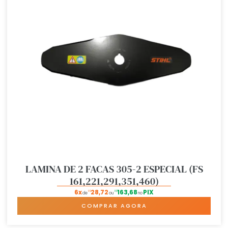
LAMINA DE 2 FACAS 305-2 ESPECIAL (FS
161,221,291,351,460)
6x
28,72
163,68
PIX
R$
R$
de
ou
no
COMPRAR AGORA