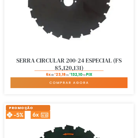
SERRA CIRCULAR 200-24 ESPECIAL (FS
85,120,131)
6x
23,18
132,10
PIX
R$
R$
de
ou
no
COMPRAR AGORA
PROMOÇÃO