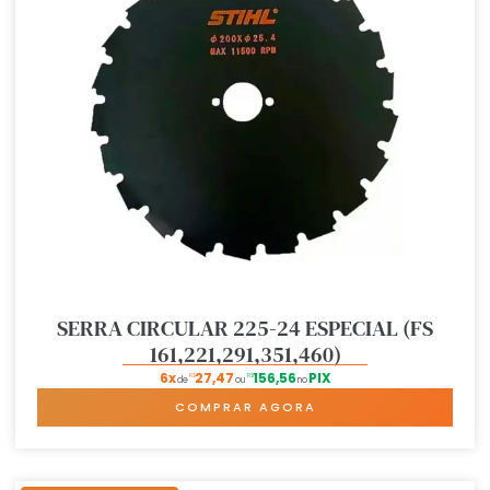
SERRA CIRCULAR 225-24 ESPECIAL (FS
161,221,291,351,460)
6x
27,47
156,56
PIX
R$
R$
de
ou
no
COMPRAR AGORA