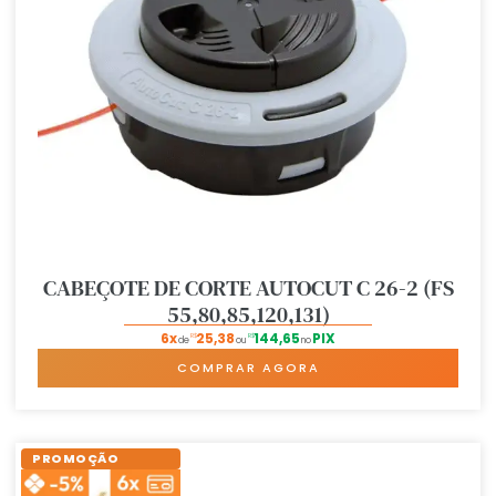
CABEÇOTE DE CORTE AUTOCUT C 26-2 (FS
55,80,85,120,131)
6x
25,38
144,65
PIX
R$
R$
de
ou
no
COMPRAR AGORA
PROMOÇÃO