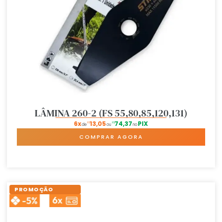
LÂMINA 260-2 (FS 55,80,85,120,131)
6x
13,05
74,37
PIX
R$
R$
de
ou
no
COMPRAR AGORA
PROMOÇÃO