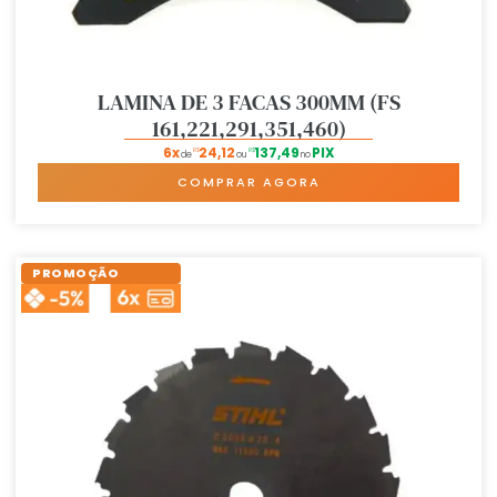
LAMINA DE 3 FACAS 300MM (FS
161,221,291,351,460)
6x
24,12
137,49
PIX
R$
R$
de
ou
no
COMPRAR AGORA
PROMOÇÃO