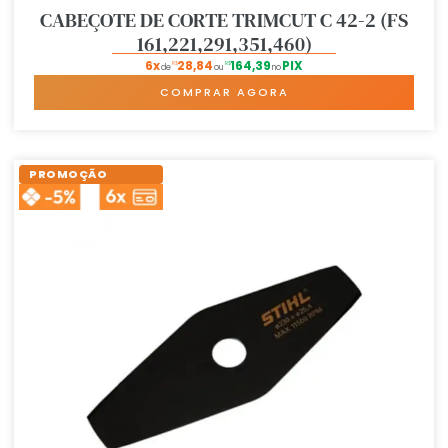
CABEÇOTE DE CORTE TRIMCUT C 42-2 (FS
161,221,291,351,460)
6x
28,84
164,39
PIX
R$
R$
de
ou
no
COMPRAR AGORA
PROMOÇÃO