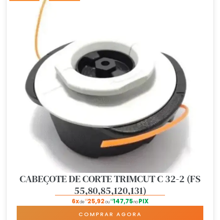
CABEÇOTE DE CORTE TRIMCUT C 32-2 (FS
55,80,85,120,131)
6x
25,92
147,75
PIX
R$
R$
de
ou
no
COMPRAR AGORA