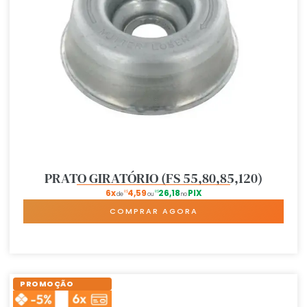
PRATO GIRATÓRIO (FS 55,80,85,120)
6x
4,59
26,18
PIX
R$
R$
de
ou
no
COMPRAR AGORA
PROMOÇÃO