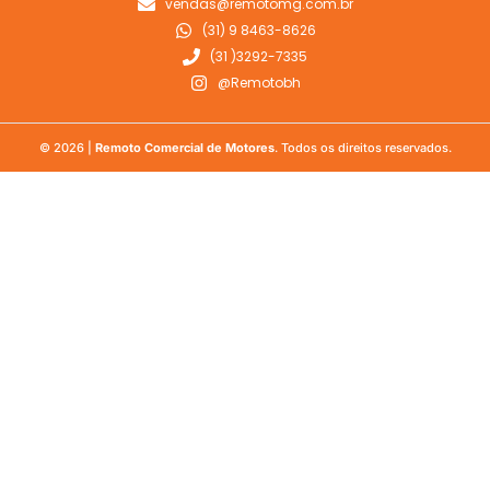
vendas@remotomg.com.br
(31) 9 8463-8626
(31 )3292-7335
@Remotobh
© 2026 |
Remoto Comercial de Motores
. Todos os direitos reservados.