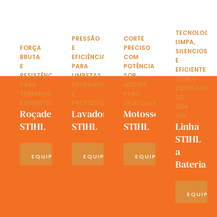
TECNOLOGIA
PRESSÃO
CORTE
LIMPA,
FORÇA
E
PRECISO
SILENCIOSA
BRUTA
EFICIÊNCIA
COM
E
E
PARA
POTÊNCIA
EFICIENTE
RESISTÊNCIA
LIMPEZAS
SOB
COM A
PARA
PROFUNDAS
MEDIDA
LIBERDADE
TERRENOS
E
PARA
DO
EXIGENTES
PROFISSIONAIS
QUALQUER
SEM
Roçadeiras
Lavadoras
Motosserras
FIO
STIHL
STIHL
STIHL
Linha
STIHL
a
VER
VER
VER
EQUIPAMENTOS
EQUIPAMENTOS
EQUIPAMENTOS
Bateria
VE
EQUIPA