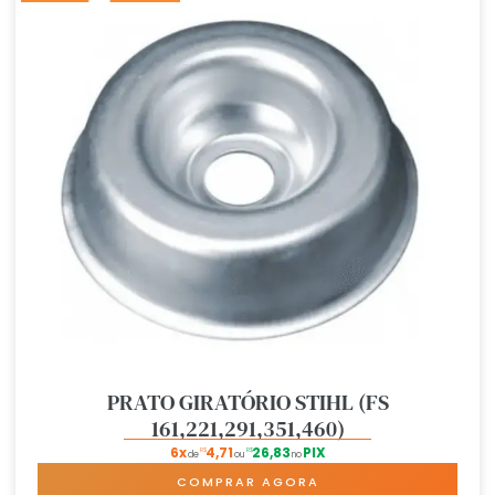
PRATO GIRATÓRIO STIHL (FS
161,221,291,351,460)
6x
4,71
26,83
PIX
R$
R$
de
ou
no
COMPRAR AGORA